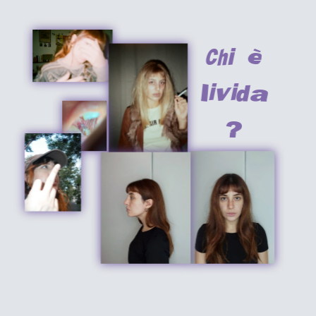
Chi è
livida
?