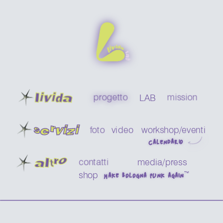
livida
progetto
mission
LAB
servizi
foto
video
workshop/eventi 
CALENDARIO
a
ltro
contatti
media/press
™
shop
MAKE BOLOGNA PUNK AGAIN